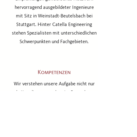
hervorragend ausgebildeter Ingenieure
mit Sitz in Weinstadt-Beutelsbach bei
Stuttgart. Hinter Catella Engineering
stehen Spezialisten mit unterschiedlichen
Schwerpunkten und Fachgebieten.
Kompetenzen
Wir verstehen unsere Aufgabe nicht nur
als Koordinator, sondern im Besonderen
auch als Vermittler zwischen allen
Projekt-beteiligten. Hierbei können Sie
auf unsere langjährige Erfahrung in der
Zusammenarbeit mit Entwicklung,
Controlling, Vertrieb, Qualität, Logistik